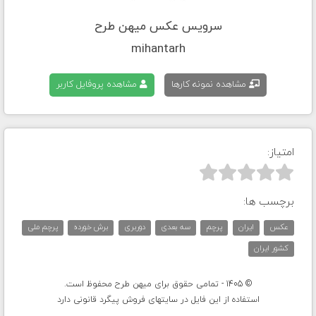
سرویس عکس میهن طرح
mihantarh
مشاهده نمونه کارها
مشاهده پروفایل کاربر
امتیاز:



برچسب ها:
عکس
ایران
پرچم
سه بعدی
دوربری
برش خورده
پرچم ملی
کشور ایران
© 1405 - تمامی حقوق برای میهن طرح محفوظ است.
استفاده از این فایل در سایتهای فروش پیگرد قانونی دارد