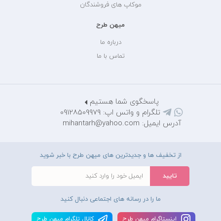
موکاپ های فروشندگان
میهن طرح
درباره ما
تماس با ما
پاسخگوی شما هستیم
تلگرام و واتس اپ: 09128509979
آدرس ایمیل: mihantarh@yahoo.com
از تخفیف ها و جدیدترین های میهن طرح با خبر شوید
ما را در رسانه های اجتماعی دنبال کنید
اينستاگرام ميهن طرح
کانال تلگرام ميهن طرح