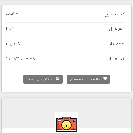
کد محصول:
55125
نوع فایل:
PNG
حجم فایل:
6.8 mg
اندازه فایل:
2048*2048 PX
اضافه به علاقه مندی
اضافه به پوشه ها