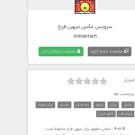
سرویس عکس میهن طرح
mihantarh
مشاهده نمونه کارها
مشاهده پروفایل کاربر
امتیاز:



برچسب ها:
عکس
ایران
پرچم
سه بعدی
دوربری
برش خورده
پرچم ملی
کشور ایران
© 1405 - تمامی حقوق برای میهن طرح محفوظ است.