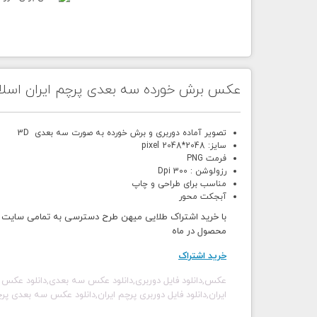
عکس برش خورده سه بعدی پرچم ایران اسلا
تصویر آماده دوربری و برش خورده به صورت سه بعدی 3D
سایز: 2048*2048 pixel
فرمت PNG
رزولوشن : 300 Dpi
مناسب برای طراحی و چاپ
آبجکت محور
محصول در ماه
خرید اشتراک
عکس,دانلود فایل دوربری,دانلود عکس سه بعدی,دانلود عکس
ایران,دانلود فایل دوربری پرچم ایران,دانلود عکس سه بعدی پ