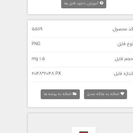
آموزش دانلود فایل ها
د محصول:
55119
وع فایل:
PNG
جم فایل:
1.5 mg
ندازه فایل:
2048*2048 PX
اضافه به علاقه مندی
اضافه به پوشه ها