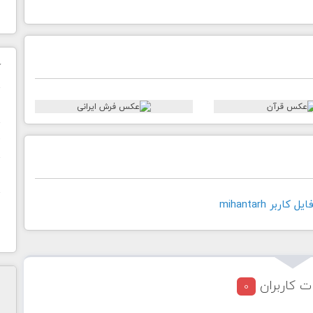
ک
ن
ح
ا
اربر mihantarh
ت کاربران
0