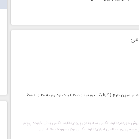
ش
خ
می
با خرید اشتراک طلایی میهن طرح دسترسی به تمامی سایت های میهن طرح ( گرافیک ، ویدیو و صدا ) با دانلود روزانه 20 و تا 600
 برش خورده,دانلود عکس سه بعدی پرچم,دانلود عکس برش خورده پرچم
رچم جمهوری اسلامی ایران,دانلود عکس برش خورده نماد ایران,