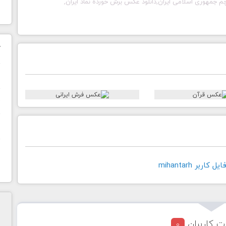
رچم جمهوری اسلامی ایران,دانلود عکس برش خورده نماد ایران,
ک
ن
ح
ا
اربر mihantarh
ت کاربران
0