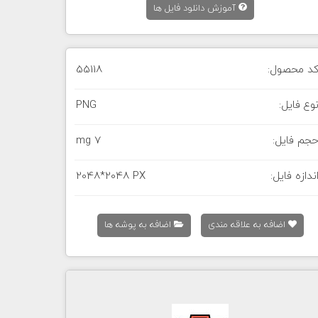
آموزش دانلود فایل ها
د محصول:
55118
وع فایل:
PNG
جم فایل:
7 mg
ندازه فایل:
2048*2048 PX
اضافه به علاقه مندی
اضافه به پوشه ها