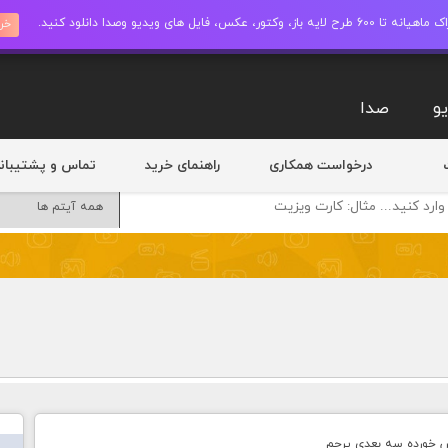
ز، وکتور، عکس، فایل های ویدیو وصدا دانلود کنید.
خری
و
صدا
درخواست همکاری
راهنمای خرید
تماس و پشتیبان