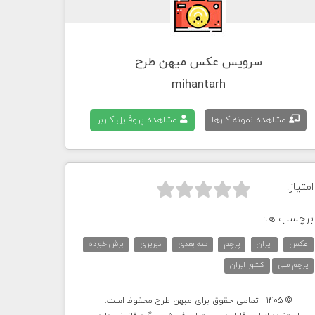
سرویس عکس میهن طرح
mihantarh
مشاهده نمونه کارها
مشاهده پروفایل کاربر
امتیاز:



برچسب ها:
عکس
ایران
پرچم
سه بعدی
دوربری
برش خورده
پرچم ملی
کشور ایران
© 1405 - تمامی حقوق برای میهن طرح محفوظ است.