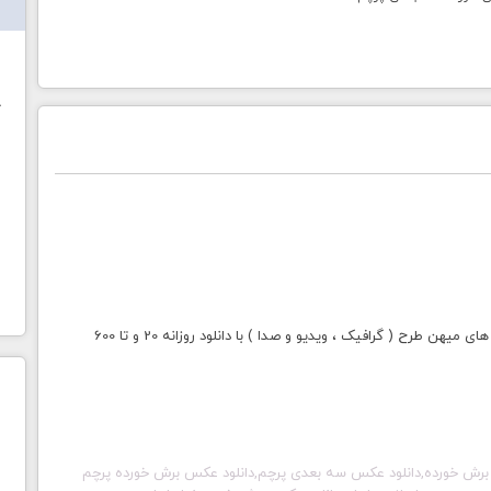
ش
خ
با خرید اشتراک طلایی میهن طرح دسترسی به تمامی سایت های میهن طرح ( گرافیک ، ویدیو و صدا ) با دانلود روزانه 20 و تا 600
 برش خورده,دانلود عکس سه بعدی پرچم,دانلود عکس برش خورده پرچم