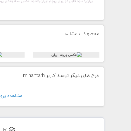
ایران,دانلود فایل دوربری پرچم ایران,دانلود عکس سه بعدی پ
محصولات مشابه
طرح های دیگر توسط کاربر mihantarh
مشاهده پروفايل ک
نظرا