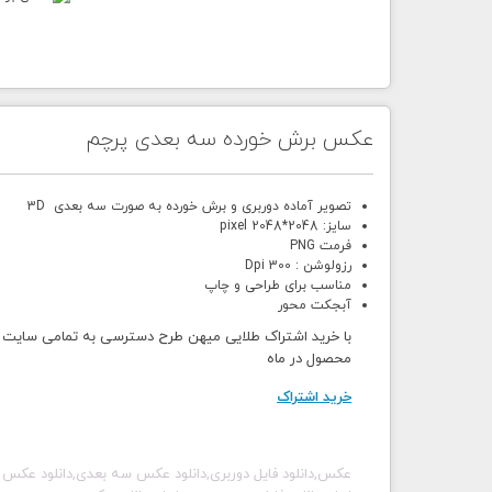
عکس برش خورده سه بعدی پرچم
تصویر آماده دوربری و برش خورده به صورت سه بعدی 3D
سایز: 2048*2048 pixel
فرمت PNG
رزولوشن : 300 Dpi
مناسب برای طراحی و چاپ
آبجکت محور
محصول در ماه
خرید اشتراک
عکس,دانلود فایل دوربری,دانلود عکس سه بعدی,دانلود عکس