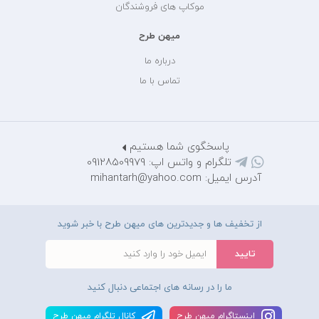
موکاپ های فروشندگان
میهن طرح
درباره ما
تماس با ما
پاسخگوی شما هستیم
تلگرام و واتس اپ: 09128509979
آدرس ایمیل: mihantarh@yahoo.com
از تخفیف ها و جدیدترین های میهن طرح با خبر شوید
ما را در رسانه های اجتماعی دنبال کنید
اينستاگرام ميهن طرح
کانال تلگرام ميهن طرح