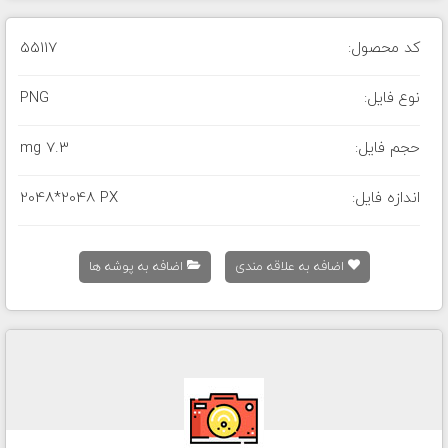
کد محصول:
55117
نوع فایل:
PNG
حجم فایل:
7.3 mg
اندازه فایل:
2048*2048 PX
اضافه به علاقه مندی
اضافه به پوشه ها