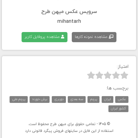
سرویس عکس میهن طرح
mihantarh
مشاهده نمونه کارها
مشاهده پروفایل کاربر
امتیاز:



برچسب ها:
عکس
ایران
پرچم
سه بعدی
دوربری
برش خورده
پرچم ملی
کشور ایران
© 1405 - تمامی حقوق برای میهن طرح محفوظ است.
استفاده از این فایل در سایتهای فروش پیگرد قانونی دارد