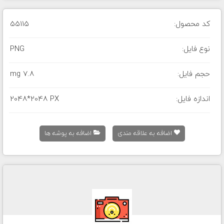
کد محصول:
55115
نوع فایل:
PNG
حجم فایل:
7.8 mg
اندازه فایل:
2048*2048 PX
اضافه به علاقه مندی
اضافه به پوشه ها