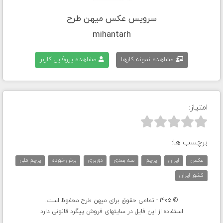
سرویس عکس میهن طرح
mihantarh
مشاهده نمونه کارها
مشاهده پروفایل کاربر
امتیاز:



برچسب ها:
عکس
ایران
پرچم
سه بعدی
دوربری
برش خورده
پرچم ملی
کشور ایران
© 1405 - تمامی حقوق برای میهن طرح محفوظ است.
استفاده از این فایل در سایتهای فروش پیگرد قانونی دارد