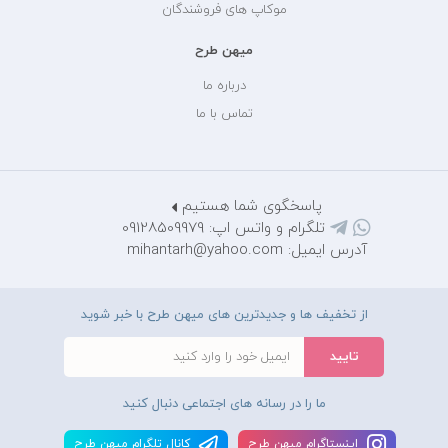
موکاپ های فروشندگان
میهن طرح
درباره ما
تماس با ما
پاسخگوی شما هستیم
تلگرام و واتس اپ: 09128509979
آدرس ایمیل: mihantarh@yahoo.com
از تخفیف ها و جدیدترین های میهن طرح با خبر شوید
ما را در رسانه های اجتماعی دنبال کنید
اينستاگرام ميهن طرح
کانال تلگرام ميهن طرح