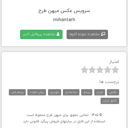
سرویس عکس میهن طرح
mihantarh
مشاهده نمونه کارها
مشاهده پروفایل کاربر
امتیاز:



برچسب ها:
عکس
ایران
پرچم
سه بعدی
دوربری
برش خورده
پرچم ملی
کشور ایران
© 1405 - تمامی حقوق برای میهن طرح محفوظ است.
استفاده از این فایل در سایتهای فروش پیگرد قانونی دارد