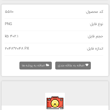
کد محصول:
55110
نوع فایل:
PNG
حجم فایل:
402.1 kb
اندازه فایل:
2048*2048 PX
اضافه به علاقه مندی
اضافه به پوشه ها