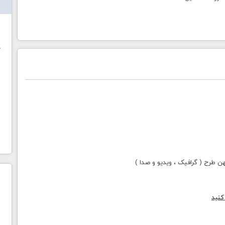
ش
خ
طرح ( گرافیک ، ویدیو و صدا )
کنید