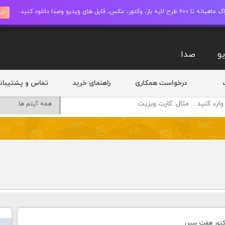
ز، وکتور، عکس، فایل های ویدیو وصدا دانلود کنید.
خری
و
صدا
درخواست همکاری
راهنمای خرید
تماس و پشتیبان