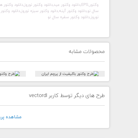
وکتور,EPS,دانلود وکتور عید,دانلود وکتور نوروز,دانلود 
سال نو,دانلود وکتور آینه,دانود وکتور سبزه نوروز,دانلود وکتو
نوروز,دانلود وکتور سفره سال نو
محصولات مشابه
طرح های دیگر توسط کاربر vectordl
مشاهده پروفايل 