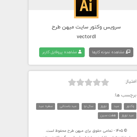
سرویس وکتور سایت میهن طرح
vectordl
مشاهده نمونه کارها
مشاهده پروفایل کاربر
امتیاز:



برچسب ها:
وکتور
عید
نوروز
سال نو
عید باستانی
سفره عید
عید نوروز
هفت سین
© 1405 - تمامی حقوق برای میهن طرح محفوظ است.