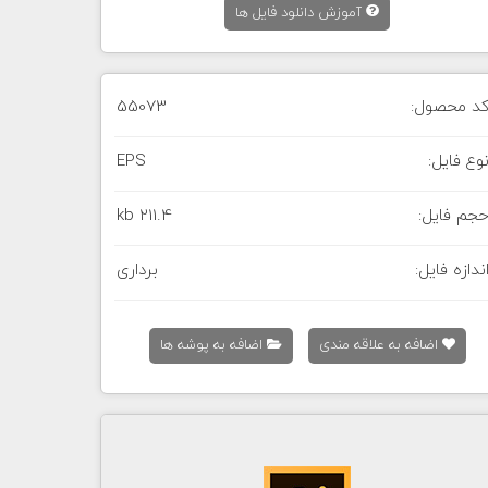
آموزش دانلود فایل ها
د محصول:
55073
وع فایل:
EPS
جم فایل:
211.4 kb
ندازه فایل:
برداری
اضافه به علاقه مندی
اضافه به پوشه ها