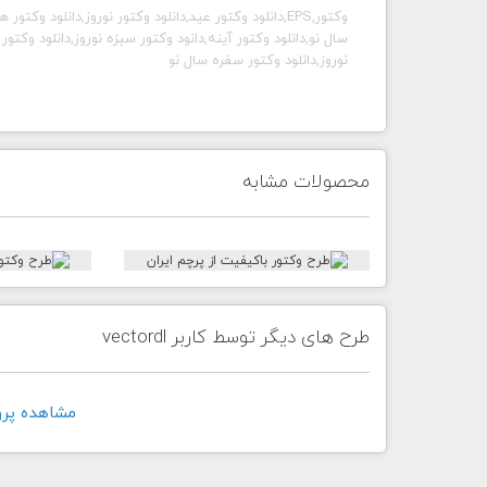
وکتور,EPS,دانلود وکتور عید,دانلود وکتور نوروز,دانلود 
سال نو,دانلود وکتور آینه,دانود وکتور سبزه نوروز,دانلود وکتو
نوروز,دانلود وکتور سفره سال نو
محصولات مشابه
طرح های دیگر توسط کاربر vectordl
مشاهده پروفايل 