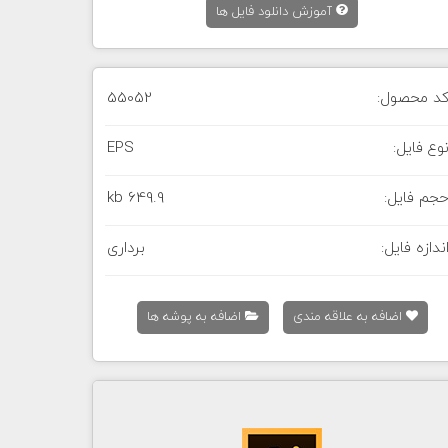
آموزش دانلود فایل ها
د محصول:
55052
وع فایل:
EPS
جم فایل:
649.9 kb
ندازه فایل:
برداری
اضافه به علاقه مندی
اضافه به پوشه ها