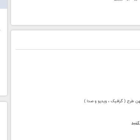
ش
خ
طرح ( گرافیک ، ویدیو و صدا )
کنید