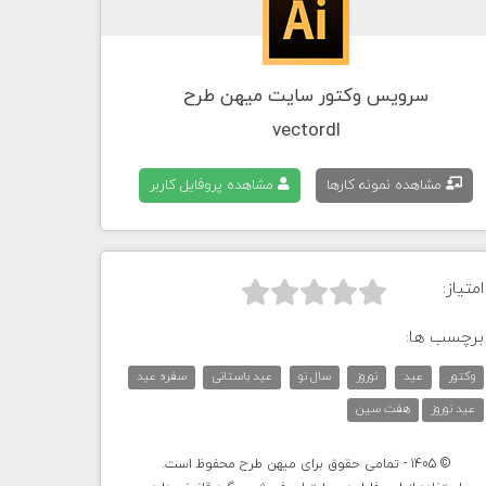
سرویس وکتور سایت میهن طرح
vectordl
مشاهده نمونه کارها
مشاهده پروفایل کاربر
امتیاز:



برچسب ها:
وکتور
عید
نوروز
سال نو
عید باستانی
سفره عید
عید نوروز
هفت سین
© 1405 - تمامی حقوق برای میهن طرح محفوظ است.