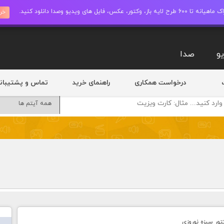
ز، وکتور، عکس، فایل های ویدیو وصدا دانلود کنید.
خری
و
صدا
درخواست همکاری
راهنمای خرید
تماس و پشتیبان