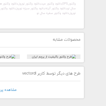
وکتور,EPS,دانلود وکتور عید,دانلود وکتور نوروز,دانلود 
سال نو,دانلود وکتور آینه,دانود وکتور سبزه نوروز,دانلود وکتو
نوروز,دانلود وکتور سفره سال نو
محصولات مشابه
طرح های دیگر توسط کاربر vectordl
مشاهده پروفايل 