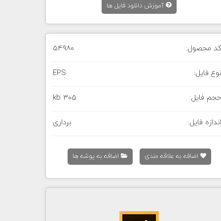
آموزش دانلود فایل ها
د محصول:
54980
وع فایل:
EPS
جم فایل:
305 kb
ندازه فایل:
برداری
اضافه به علاقه مندی
اضافه به پوشه ها