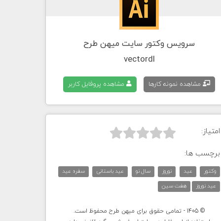
سرویس وکتور سایت میهن طرح
vectordl
مشاهده نمونه کارها
مشاهده پروفایل کاربر
امتیاز:



برچسب ها:
وکتور
عید
نوروز
سال نو
عید باستانی
سفره عید
عید نوروز
هفت سین
© 1405 - تمامی حقوق برای میهن طرح محفوظ است.