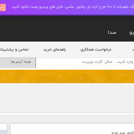
ز، وکتور، عکس، فایل های ویدیو وصدا دانلود کنید.
خری
و
صدا
درخواست همکاری
راهنمای خرید
تماس و پشتیبان