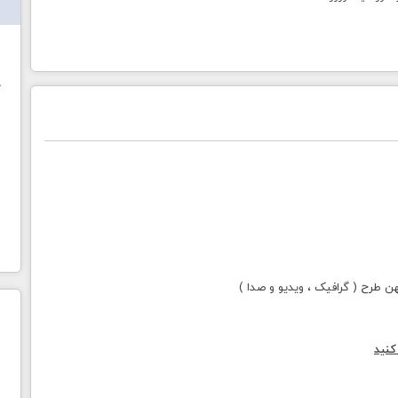
ش
خ
طرح ( گرافیک ، ویدیو و صدا )
کنید