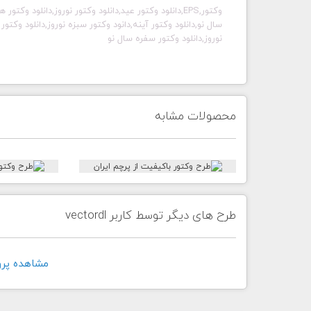
وکتور,EPS,دانلود وکتور عید,دانلود وکتور نوروز,دانلود 
سال نو,دانلود وکتور آینه,دانود وکتور سبزه نوروز,دانلود وکتو
نوروز,دانلود وکتور سفره سال نو
محصولات مشابه
طرح های دیگر توسط کاربر vectordl
مشاهده پروفايل 