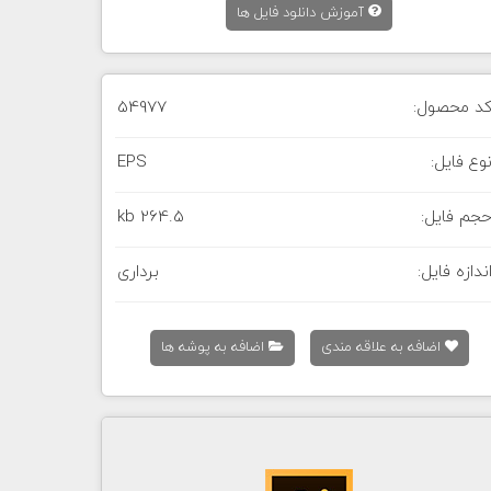
آموزش دانلود فایل ها
د محصول:
54977
وع فایل:
EPS
جم فایل:
264.5 kb
ندازه فایل:
برداری
اضافه به علاقه مندی
اضافه به پوشه ها