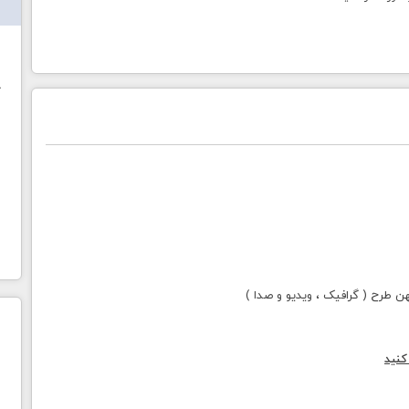
ش
خ
طرح ( گرافیک ، ویدیو و صدا )
کنید