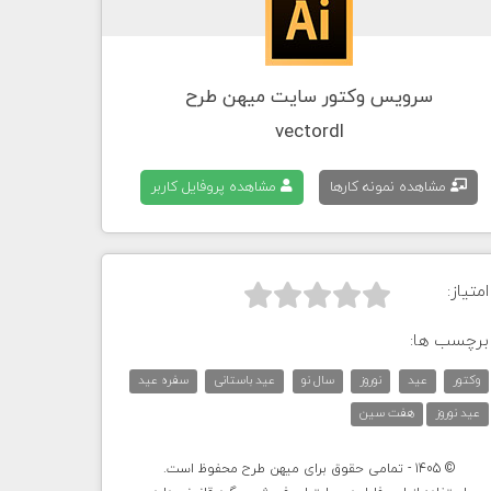
سرویس وکتور سایت میهن طرح
vectordl
مشاهده نمونه کارها
مشاهده پروفایل کاربر
امتیاز:



برچسب ها:
وکتور
عید
نوروز
سال نو
عید باستانی
سفره عید
عید نوروز
هفت سین
© 1405 - تمامی حقوق برای میهن طرح محفوظ است.