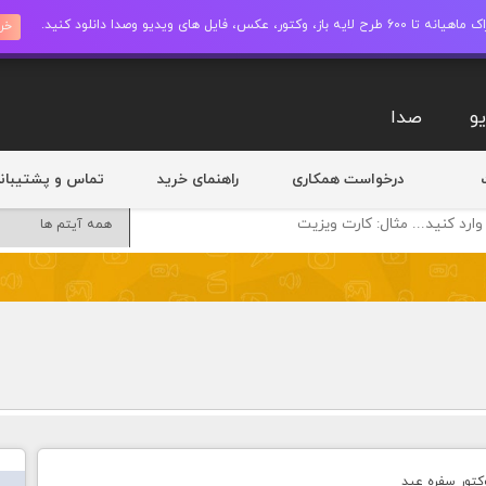
ز، وکتور، عکس، فایل های ویدیو وصدا دانلود کنید.
خری
و
صدا
درخواست همکاری
راهنمای خرید
تماس و پشتیبان