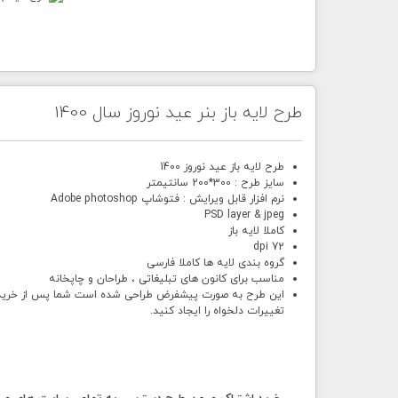
طرح لایه باز بنر عید نوروز سال 1400
طرح لایه باز عید نوروز 1400
سایز طرح : 300*200 سانتیمتر
نرم افزار قابل ویرایش : فتوشاپ Adobe photoshop
PSD layer & jpeg
کاملا لایه باز
72 dpi
گروه بندی لایه ها کاملا فارسی
مناسب برای کانون های تبلیغاتی ، طراحان و چاپخانه
این طرح به صورت پیشفرض طراحی شده است شما پس از خرید و د
تغییرات دلخواه را ایجاد کنید.