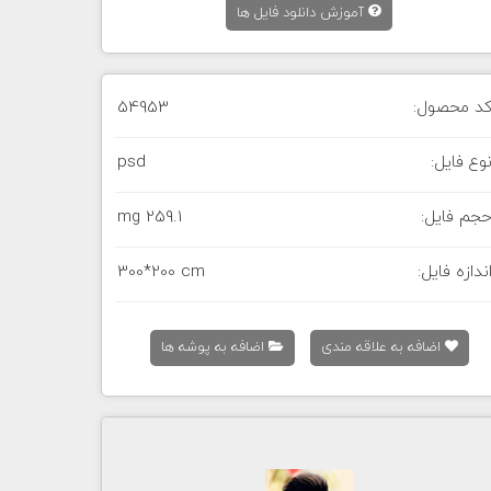
آموزش دانلود فایل ها
د محصول:
54953
وع فایل:
psd
جم فایل:
259.1 mg
ندازه فایل:
300*200 cm
اضافه به علاقه مندی
اضافه به پوشه ها