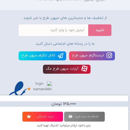
از تخفیف ها و جدیدترین های میهن طرح با خبر شوید
ما را در رسانه های اجتماعی دنبال کنید
اينستاگرام ميهن طرح
کانال تلگرام ميهن طرح
آپارات ميهن طرح مگ
125,000 تومان
استفاده از محصولات سايت میهن طرح برای مقاصد تجاری ممنوع و موجب پیگرد
اضافه به سبد خريد
خريد اشتراکی
قانونی میباشد و کليه حقوق اين سايت متعلق به شرکت دانش بنیان میهن طرح
برای دانلود ارزانتر میتوانید اشتراک تهیه کنید
گرافیک می‌باشد.