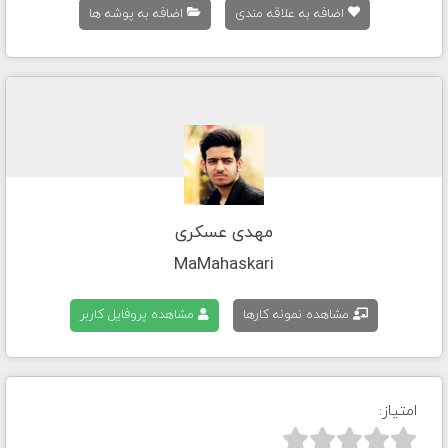
اضافه به علاقه مندی
اضافه به پوشه ها
مهدی عسکری
MaMahaskari
مشاهده نمونه کارها
مشاهده پروفایل کاربر
امتیاز:


