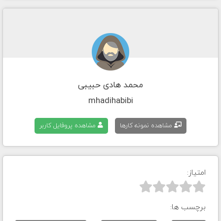
محمد هادی حبیبی
mhadihabibi
مشاهده نمونه کارها
مشاهده پروفایل کاربر
امتیاز:



برچسب ها: