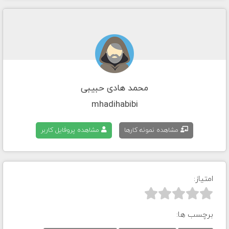
محمد هادی حبیبی
mhadihabibi
مشاهده نمونه کارها
مشاهده پروفایل کاربر
امتیاز:



برچسب ها: