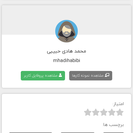
محمد هادی حبیبی
mhadihabibi
مشاهده نمونه کارها
مشاهده پروفایل کاربر
امتیاز:



برچسب ها: