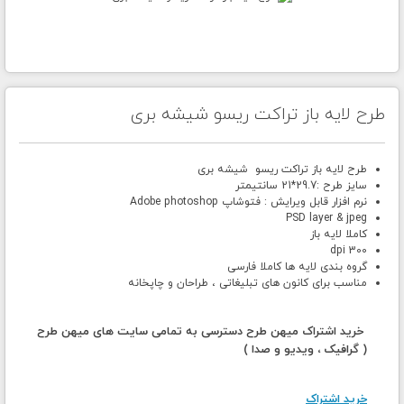
طرح لایه باز تراکت ریسو شیشه بری
طرح لایه باز تراکت ریسو شیشه بری
سایز طرح :29.7*21 سانتیمتر
نرم افزار قابل ویرایش : فتوشاپ Adobe photoshop
PSD layer & jpeg
کاملا لایه باز
300 dpi
گروه بندی لایه ها کاملا فارسی
مناسب برای کانون های تبلیغاتی ، طراحان و چاپخانه
خرید اشتراک میهن طرح دسترسی به تمامی سایت های میهن طرح
( گرافیک ، ویدیو و صدا )
خرید اشتراک