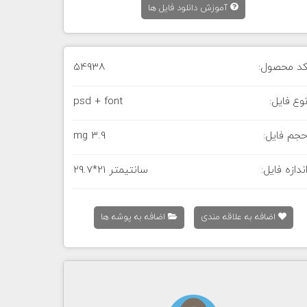
آموزش دانلود فایل ها
د محصول:
54938
وع فایل:
psd + font
جم فایل:
3.9 mg
ندازه فایل:
29.7*21 سانتیمتر
اضافه به علاقه مندی
اضافه به پوشه ها