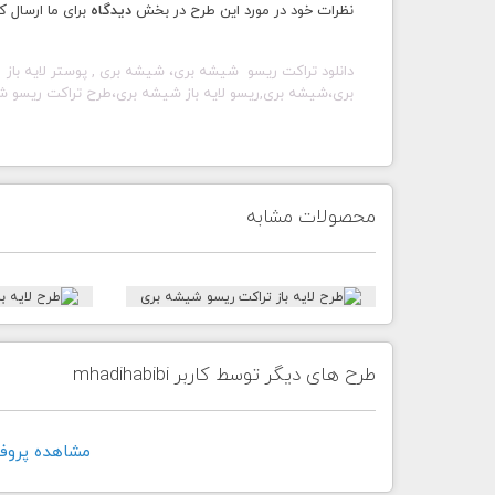
نظرات خود در مورد این طرح در بخش
دیدگاه
برای ما ارسال ک
دانلود تراکت ریسو شیشه بری، شیشه بری , پوستر لایه باز
بری،شیشه بری,ریسو لایه باز شیشه بری،طرح تراکت ریسو 
محصولات مشابه
طرح های دیگر توسط کاربر mhadihabibi
مشاهده پروفايل کارب