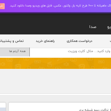
ز، وکتور، عکس، فایل های ویدیو وصدا دانلود کنید.
خری
و
صدا
درخواست همکاری
راهنمای خرید
تماس و پشتیبان