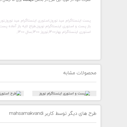
نظرات خود در مورد این طرح در بخش
دیدگاه
برای ما ارسال ک
پست اینستاگرام عید نوروز,استوری اینستاگرام عید نوروز,نوروز
باز پست و استوری اینستاگرام نوروز,طراح لایه باز آماده پس
استوری اینستاگرام
بهار1400
,
نوروز 1400
,سال 1400,
محصولات مشابه
طرح های دیگر توسط کاربر mahsamakvandi