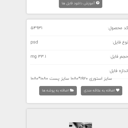
آموزش دانلود فایل ها
د محصول:
54931
وع فایل:
psd
جم فایل:
33.1 mg
ندازه فایل:
سایز استوری 1920*1080 سایز پست 1080*1080
اضافه به علاقه مندی
اضافه به پوشه ها