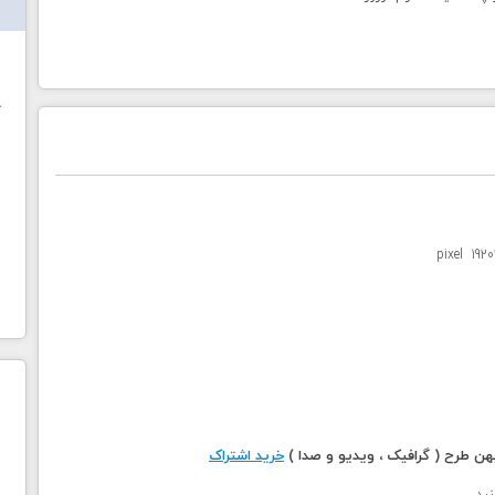
ش
خ
 طرح ( گرافیک ، ویدیو و صدا )
خرید اشتراک