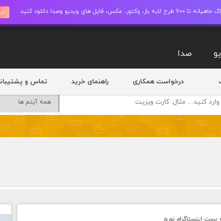
ز، وکتور، عکس، فایل های ویدیو وصدا دانلود کنید.
خری
و
صدا
درخواست همکاری
راهنمای خرید
تماس و پشتیبان