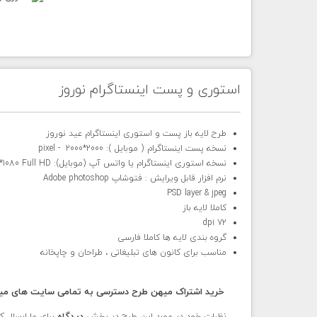
استوری و پست اینستاگرام نوروز
طرح لایه باز پست و استوری اینستاگرام عید
نوروز
نسخه پست اینستاگرام ( موبایل ): 2000*2000 - pixel
نسخه استوری اینستاگرام یا واتس آپ (موبایل): pixel 1920*1080 Full HD
نرم افزار قابل ویرایش : فتوشاپ Adobe photoshop
PSD layer & jpeg
کاملا لایه باز
72 dpi
گروه بندی لایه ها کاملا فارسی
مناسب برای کانون های تبلیغاتی ، طراحان و چاپخانه
خرید اشتراک میهن طرح دسترسی به تمامی سایت های میهن