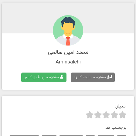
محمد امین صالحی
Aminsalehi
مشاهده نمونه کارها
مشاهده پروفایل کاربر
امتیاز:



برچسب ها: