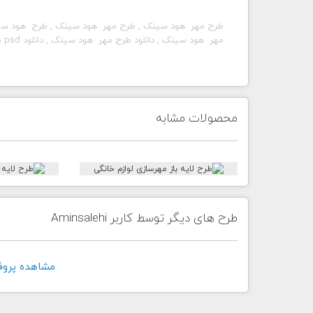
طرح مهر
هود سینک
, طرح مهر
هود سینک
, طرح
هود س
مهر
هود سینک
, دانلود طرح مهر
هود سینک
, دانلود psd مهر
محصولات مشابه
طرح های دیگر توسط کاربر Aminsalehi
مشاهده پروفايل کار