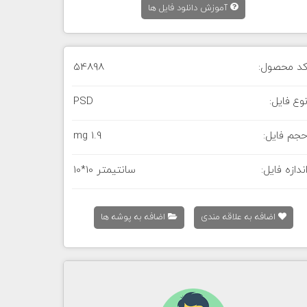
آموزش دانلود فایل ها
د محصول:
54898
وع فایل:
PSD
جم فایل:
1.9 mg
ندازه فایل:
10*10 سانتیمتر
اضافه به علاقه مندی
اضافه به پوشه ها