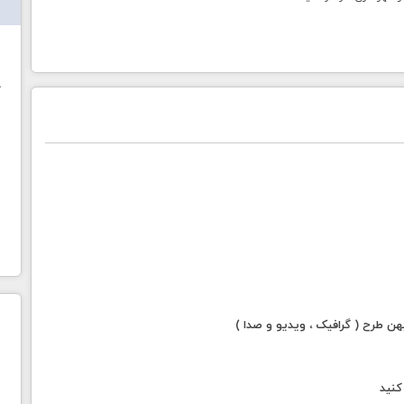
ش
خ
 طرح ( گرافیک ، ویدیو و صدا )
ال کنید