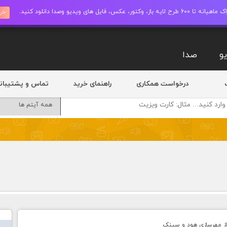
ز، وکتور، عکس، فایل های ویدیو وصدا دانلود کنید.
خری
و
صدا
درخواست همکاری
راهنمای خرید
تماس و پشتیبان