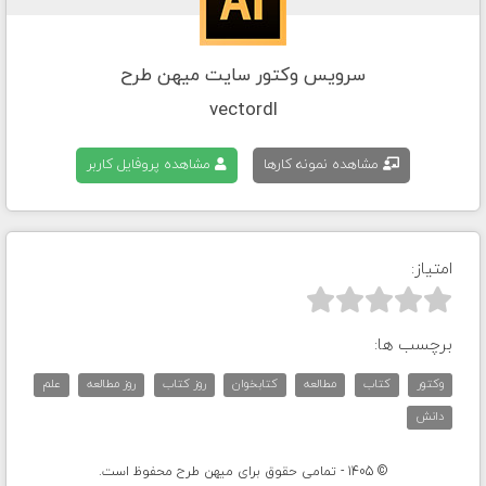
سرویس وکتور سایت میهن طرح
vectordl
مشاهده نمونه کارها
مشاهده پروفایل کاربر
امتیاز:



برچسب ها:
وکتور
کتاب
مطالعه
کتابخوان
روز کتاب
روز مطالعه
علم
دانش
© 1405 - تمامی حقوق برای میهن طرح محفوظ است.