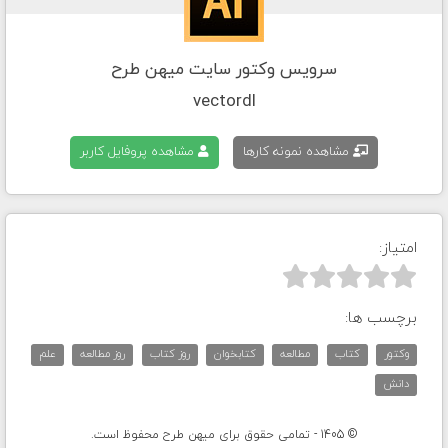
سرویس وکتور سایت میهن طرح
vectordl
مشاهده نمونه کارها
مشاهده پروفایل کاربر
امتیاز:



برچسب ها:
وکتور
کتاب
مطالعه
کتابخوان
روز کتاب
روز مطالعه
علم
دانش
© 1405 - تمامی حقوق برای میهن طرح محفوظ است.