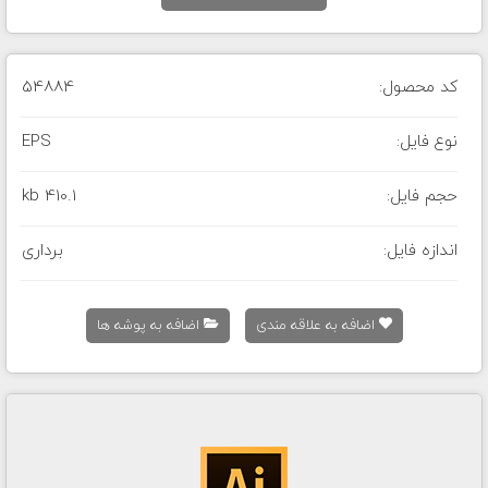
کد محصول:
54884
نوع فایل:
EPS
حجم فایل:
410.1 kb
اندازه فایل:
برداری
اضافه به علاقه مندی
اضافه به پوشه ها