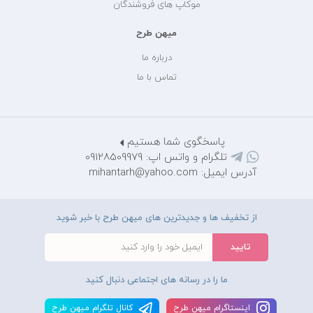
موکاپ های فروشندگان
میهن طرح
درباره ما
تماس با ما
پاسخگوی شما هستیم
تلگرام و واتس اپ: 09128509979
آدرس ایمیل: mihantarh@yahoo.com
از تخفیف ها و جدیدترین های میهن طرح با خبر شوید
ما را در رسانه های اجتماعی دنبال کنید
اينستاگرام ميهن طرح
کانال تلگرام ميهن طرح