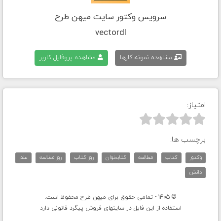
سرویس وکتور سایت میهن طرح
vectordl
مشاهده نمونه کارها
مشاهده پروفایل کاربر
امتیاز:



برچسب ها:
وکتور
کتاب
مطالعه
کتابخوان
روز کتاب
روز مطالعه
علم
دانش
© 1405 - تمامی حقوق برای میهن طرح محفوظ است.
استفاده از این فایل در سایتهای فروش پیگرد قانونی دارد