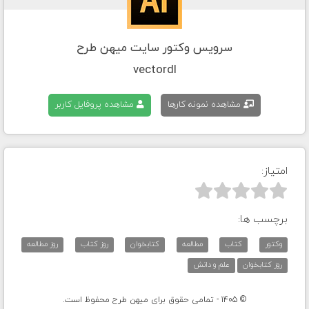
سرویس وکتور سایت میهن طرح
vectordl
مشاهده نمونه کارها
مشاهده پروفایل کاربر
امتیاز:



برچسب ها:
وکتور
کتاب
مطالعه
کتابخوان
روز کتاب
روز مطالعه
روز کتابخوان
علم و دانش
© 1405 - تمامی حقوق برای میهن طرح محفوظ است.