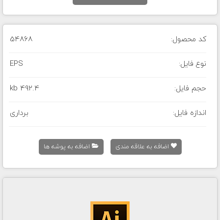
کد محصول:
54868
نوع فایل:
EPS
حجم فایل:
492.4 kb
اندازه فایل:
برداری
اضافه به علاقه مندی
اضافه به پوشه ها