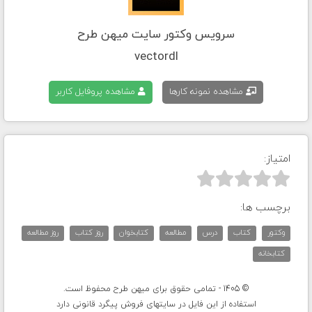
سرویس وکتور سایت میهن طرح
vectordl
مشاهده نمونه کارها
مشاهده پروفایل کاربر
امتیاز:



برچسب ها:
وکتور
کتاب
درس
مطالعه
کتابخوان
روز کتاب
روز مطالعه
کتابخانه
© 1405 - تمامی حقوق برای میهن طرح محفوظ است.
استفاده از این فایل در سایتهای فروش پیگرد قانونی دارد