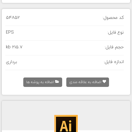
کد محصول:
54852
نوع فایل:
EPS
حجم فایل:
215.7 kb
اندازه فایل:
برداری
اضافه به علاقه مندی
اضافه به پوشه ها