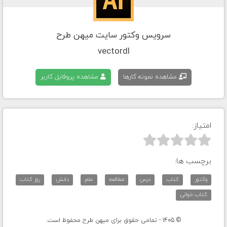
سرویس وکتور سایت میهن طرح
vectordl
مشاهده نمونه کارها
مشاهده پروفایل کاربر
امتیاز:



برچسب ها:
وکتور
کتاب
درس
مطالعه
علم
دانش
روز کتاب
کتاب خوانی
© 1405 - تمامی حقوق برای میهن طرح محفوظ است.