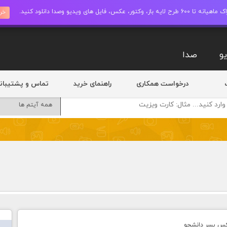
ز، وکتور، عکس، فایل های ویدیو وصدا دانلود کنید.
خری
و
صدا
درخواست همکاری
راهنمای خرید
تماس و پشتیبان