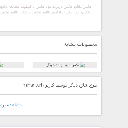
عکس,دانلود عکس درس,دانلود عکس با کیفیت مطالعه,دانلو
دانش,دانلود عکس دانشجو,دانلود عکس دانشگاه,دانلود عکس
محصولات مشابه
طرح های دیگر توسط کاربر mihantarh
مشاهده پروفايل ک