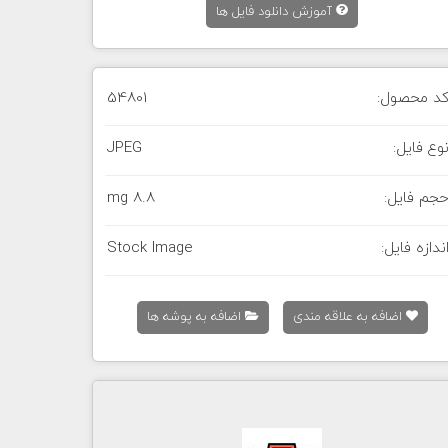
آموزش دانلود فایل ها
د محصول:
54801
وع فایل:
JPEG
جم فایل:
8.8 mg
ندازه فایل:
Stock Image
اضافه به علاقه مندی
اضافه به پوشه ها