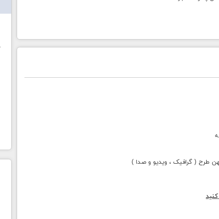
ش
خ
ه
طرح ( گرافیک ، ویدیو و صدا )
کنید