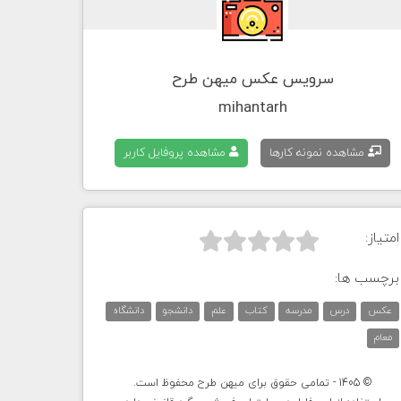
سرویس عکس میهن طرح
mihantarh
مشاهده نمونه کارها
مشاهده پروفایل کاربر
امتیاز:



برچسب ها:
عکس
درس
مدرسه
کتاب
علم
دانشجو
دانشگاه
معام
© 1405 - تمامی حقوق برای میهن طرح محفوظ است.