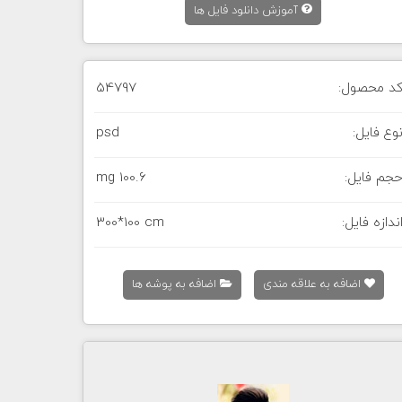
آموزش دانلود فایل ها
د محصول:
54797
وع فایل:
psd
جم فایل:
100.6 mg
ندازه فایل:
300*100 cm
اضافه به علاقه مندی
اضافه به پوشه ها