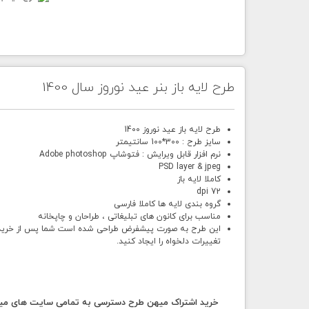
طرح لایه باز بنر عید نوروز سال 1400
طرح لایه باز عید نوروز 1400
سایز طرح : 300*100 سانتیمتر
نرم افزار قابل ویرایش : فتوشاپ Adobe photoshop
PSD layer & jpeg
کاملا لایه باز
72 dpi
گروه بندی لایه ها کاملا فارسی
مناسب برای کانون های تبلیغاتی ، طراحان و چاپخانه
این طرح به صورت پیشفرض طراحی شده است شما پس از خرید و د
تغییرات دلخواه را ایجاد کنید.
خرید اشتراک میهن طرح دسترسی به تمامی سایت های میهن