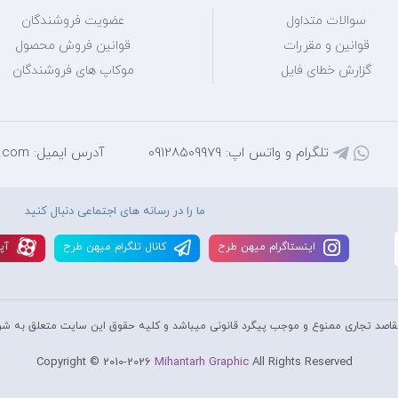
سوالات متداول
عضویت فروشندگان
قوانین و مقررات
قوانین فروش محصول
گزارش خطای فایل
موکاپ های فروشندگان
تلگرام و واتس اپ: 09128509979
آدرس ایمیل: mihantarh@yahoo.com
ما را در رسانه های اجتماعی دنبال کنید
اينستاگرام ميهن طرح
کانال تلگرام ميهن طرح
آپا
قاصد تجاری ممنوع و موجب پیگرد قانونی میباشد و کليه حقوق اين سايت متعلق به شر
Copyright © 2010-2026
Mihantarh Graphic
All Rights Reserved