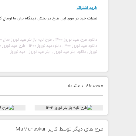
خرید اشتراک
نظرات خود در مورد این طرح در بخش
دیدگاه
برای ما ارسال ک
دانلود طرح
عید نوروز
1400
,
طرح لایه باز بنر عید نوروز سال 1400،
دانلود
عید نوروز
1400
, دانلود
عید نوروز
1400
, طرح
عید نوروز
0
نوروز
, دانلود
بنر عید نوروز
,
بنر عید
نوروز
,
عید نوروز
محصولات مشابه
طرح های دیگر توسط کاربر MaMahaskari