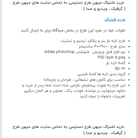
خرید اشتراک میهن طرح دسترسی به تمامی سایت های میهن طرح
( گرافیک ، ویدیو و صدا )
خرید اشتراک
نظرات خود در مورد این طرح در بخش
دیدگاه
برای ما ارسال کنید
طرح لایه باز بنر و پلاکارد ترحیم و تسلیت
سایز طرح : 100*300 سانتیمتر
نرم افزار قابل ویرایش : فتوشاپ Adobe photoshop
PSD layer & jpeg
کاملا لایه باز
72 dpi
گروه بندی لایه ها کاملا فارسی
مناسب برای کانون های تبلیغاتی ، طراحان و چاپخانه
این طرح به صورت پیشفرض طراحی شده است شما پس از خرید و
دانلود میتوانید در نوشته، فونت، رنگ، تصاویر و هر المان دیگری
تغییرات دلخواه را ایجاد کنید.
خرید اشتراک میهن طرح دسترسی به تمامی سایت های میهن طرح
( گرافیک ، ویدیو و صدا )