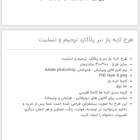
طرح لایه باز بنر پلاکارد ترحیم و تسلیت
طرح لایه باز بنر و پلاکارد ترحیم و تسلیت
سایز طرح : 100*300 سانتیمتر
نرم افزار قابل ویرایش : فتوشاپ Adobe photoshop
PSD layer & jpeg
کاملا لایه باز
72 dpi
گروه بندی لایه ها کاملا فارسی
مناسب برای کانون های تبلیغاتی ، طراحان و چاپخانه
این طرح به صورت پیشفرض طراحی شده است شما پس از خرید و
دانلود میتوانید در نوشته، فونت، رنگ، تصاویر و هر المان دیگری
تغییرات دلخواه را ایجاد کنید.