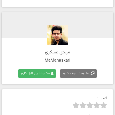
مهدی عسکری
MaMahaskari
مشاهده نمونه کارها
مشاهده پروفایل کاربر
امتیاز:


