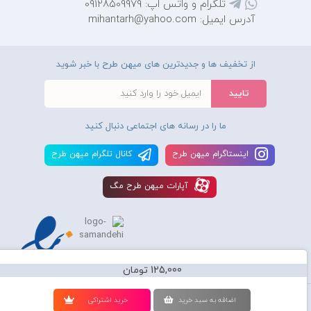
تلگرام و واتس اپ: 09128509979
آدرس ایمیل: mihantarh@yahoo.com
از تخفیف ها و جدیدترین های میهن طرح با خبر شوید
ما را در رسانه های اجتماعی دنبال کنید
اينستاگرام ميهن طرح
کانال تلگرام ميهن طرح
آپارات ميهن طرح مگ
125,000 تومان
استفاده از محصولات سايت میهن طرح برای مقاصد تجاری ممنوع و موجب پیگرد
اضافه به سبد خريد
خريد اشتراکی
قانونی میباشد و کليه حقوق اين سايت متعلق به شرکت دانش بنیان میهن طرح