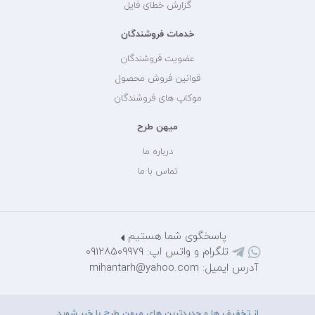
گزارش خطای فایل
خدمات فروشندگان
عضویت فروشندگان
قوانین فروش محصول
موکاپ های فروشندگان
میهن طرح
درباره ما
تماس با ما
پاسخگوی شما هستیم
تلگرام و واتس اپ: 09128509979
آدرس ایمیل: mihantarh@yahoo.com
از تخفیف ها و جدیدترین های میهن طرح با خبر شوید