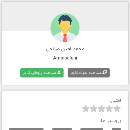
محمد امین صالحی
Aminsalehi
مشاهده نمونه کارها
مشاهده پروفایل کاربر
امتیاز:



برچسب ها: