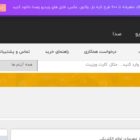
ز، وکتور، عکس، فایل های ویدیو وصدا دانلود کنید.
خری
و
صدا
درخواست همکاری
راهنمای خرید
تماس و پشتیبان