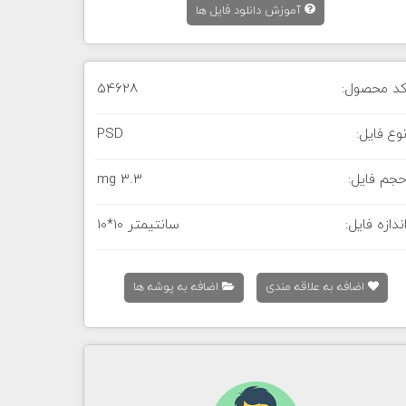
آموزش دانلود فایل ها
د محصول:
54628
وع فایل:
PSD
جم فایل:
3.3 mg
ندازه فایل:
10*10 سانتیمتر
اضافه به علاقه مندی
اضافه به پوشه ها