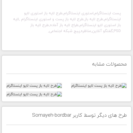
پست اینستاگرام,استوری اینستاگرام,طرح لایه باز استوری لایو
اینستاگرام,طرح لایه باز,طرح لایه باز پست و استوری اینستاگرام ,لایه
باز استوری لایو اینستاگرام,طراح لایه باز آماده,طرح لایه باز
PSD,گفتگو آنلاین,مناظره,پیج شبکه اجتماعی,
محصولات مشابه
طرح های دیگر توسط کاربر Somayeh-bordbar