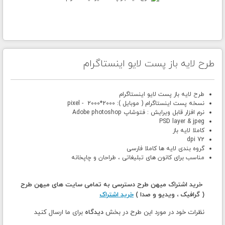
طرح لایه باز پست لایو اینستاگرام
طرح لایه باز پست لایو اینستاگرام
نسخه پست اینستاگرام ( موبایل ): 2000*2000 - pixel
نرم افزار قابل ویرایش : فتوشاپ Adobe photoshop
PSD layer & jpeg
کاملا لایه باز
72 dpi
گروه بندی لایه ها کاملا فارسی
مناسب برای کانون های تبلیغاتی ، طراحان و چاپخانه
خرید اشتراک میهن طرح دسترسی به تمامی سایت های میهن طرح
( گرافیک ، ویدیو و صدا )
خرید اشتراک
نظرات خود در مورد این طرح در بخش
دیدگاه
برای ما ارسال کنید