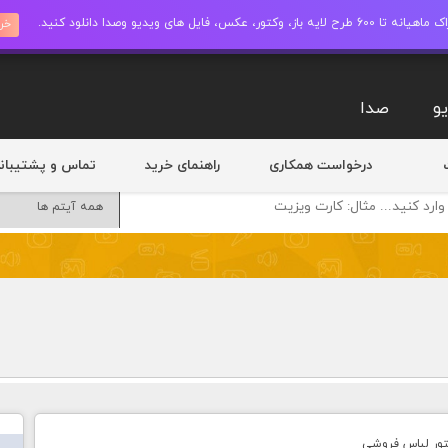
ز، وکتور، عکس، فایل های ویدیو وصدا دانلود کنید.
خری
و
صدا
درخواست همکاری
راهنمای خرید
تماس و پشتیبان