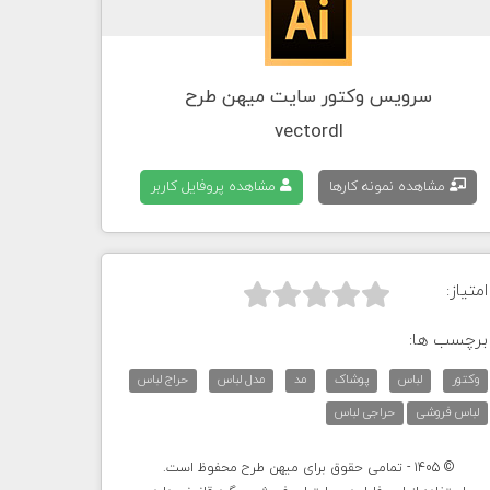
سرویس وکتور سایت میهن طرح
vectordl
مشاهده نمونه کارها
مشاهده پروفایل کاربر
امتیاز:



برچسب ها:
وکتور
لباس
پوشاک
مد
مدل لباس
حراج لباس
لباس فروشی
حراجی لباس
© 1405 - تمامی حقوق برای میهن طرح محفوظ است.