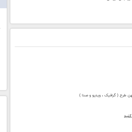
ش
خ
طرح ( گرافیک ، ویدیو و صدا )
کنید