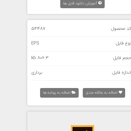
آموزش دانلود فایل ها
د محصول:
54487
وع فایل:
EPS
جم فایل:
806.3 kb
ندازه فایل:
برداری
اضافه به علاقه مندی
اضافه به پوشه ها