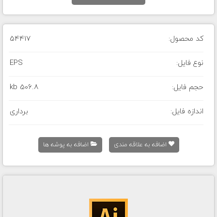
کد محصول:
54417
نوع فایل:
EPS
حجم فایل:
506.8 kb
اندازه فایل:
برداری
اضافه به علاقه مندی
اضافه به پوشه ها