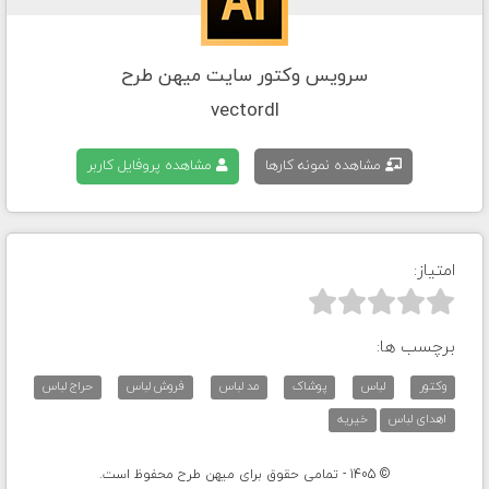
سرویس وکتور سایت میهن طرح
vectordl
مشاهده نمونه کارها
مشاهده پروفایل کاربر
امتیاز:



برچسب ها:
وکتور
لباس
پوشاک
مد لباس
فروش لباس
حراج لباس
اهدای لباس
خیریه
© 1405 - تمامی حقوق برای میهن طرح محفوظ است.