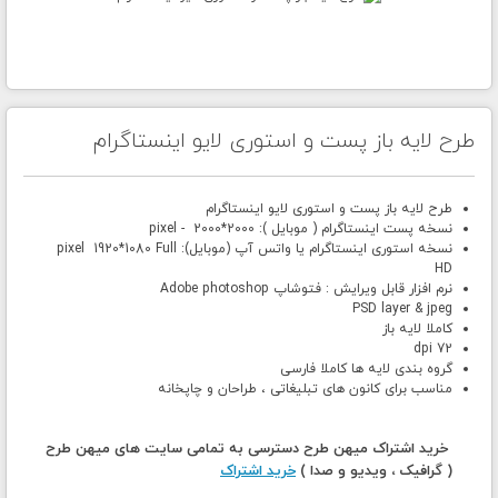
طرح لایه باز پست و استوری لایو اینستاگرام
طرح لایه باز پست و استوری لایو اینستاگرام
نسخه پست اینستاگرام ( موبایل ): 2000*2000 - pixel
نسخه استوری اینستاگرام یا واتس آپ (موبایل): pixel 1920*1080 Full
HD
نرم افزار قابل ویرایش : فتوشاپ Adobe photoshop
PSD layer & jpeg
کاملا لایه باز
72 dpi
گروه بندی لایه ها کاملا فارسی
مناسب برای کانون های تبلیغاتی ، طراحان و چاپخانه
خرید اشتراک میهن طرح دسترسی به تمامی سایت های میهن طرح
( گرافیک ، ویدیو و صدا )
خرید اشتراک