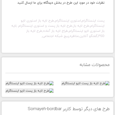
نظرات خود در مورد این طرح در بخش
دیدگاه
برای ما ارسال کنید
پست اینستاگرام,استوری اینستاگرام,طرح لایه باز استوری لایو
اینستاگرام,طرح لایه باز,طرح لایه باز پست و استوری اینستاگرام ,لایه
باز استوری لایو اینستاگرام,طراح لایه باز آماده,طرح لایه باز
PSD,گفتگو آنلاین,مناظره,پیج شبکه اجتماعی,
محصولات مشابه
طرح های دیگر توسط کاربر Somayeh-bordbar