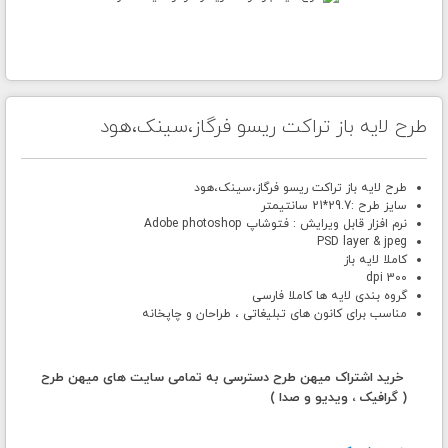
طرح لایه باز تراکت ریسو فرگاز،سینک،هود
طرح لایه باز تراکت ریسو فرگاز،سینک،هود
سایز طرح :29.7*21 سانتیمتر
نرم افزار قابل ویرایش : فتوشاپ Adobe photoshop
PSD layer & jpeg
کاملا لایه باز
300 dpi
گروه بندی لایه ها کاملا فارسی
مناسب برای کانون های تبلیغاتی ، طراحان و چاپخانه
خرید اشتراک میهن طرح دسترسی به تمامی سایت های میهن طرح
( گرافیک ، ویدیو و صدا )