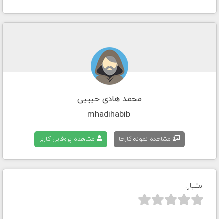
محمد هادی حبیبی
mhadihabibi
مشاهده نمونه کارها
مشاهده پروفایل کاربر
امتیاز:


