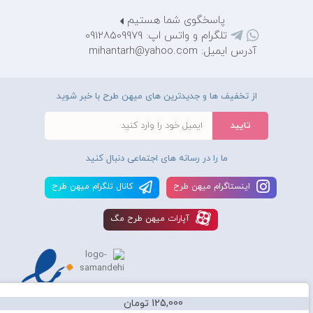
پاسخگوی شما هستیم
تلگرام و واتس اپ: 09128509979
آدرس ایمیل: mihantarh@yahoo.com
از تخفیف ها و جدیدترین های میهن طرح با خبر شوید
ما را در رسانه های اجتماعی دنبال کنید
اينستاگرام ميهن طرح
کانال تلگرام ميهن طرح
آپارات ميهن طرح مگ
125,000 تومان