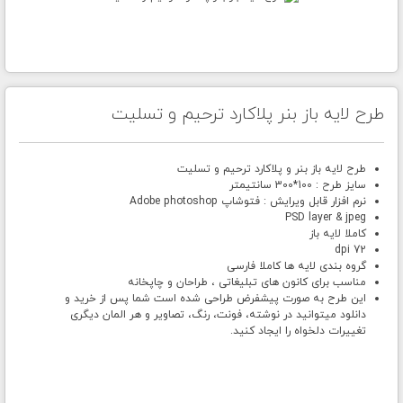
طرح لایه باز بنر پلاکارد ترحیم و تسلیت
طرح لایه باز بنر و پلاکارد ترحیم و تسلیت
سایز طرح : 100*300 سانتیمتر
نرم افزار قابل ویرایش : فتوشاپ Adobe photoshop
PSD layer & jpeg
کاملا لایه باز
72 dpi
گروه بندی لایه ها کاملا فارسی
مناسب برای کانون های تبلیغاتی ، طراحان و چاپخانه
این طرح به صورت پیشفرض طراحی شده است شما پس از خرید و
دانلود میتوانید در نوشته، فونت، رنگ، تصاویر و هر المان دیگری
تغییرات دلخواه را ایجاد کنید.