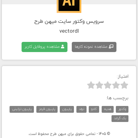
سرویس وکتور سایت میهن طرح
vectordl
مشاهده نمونه کارها
مشاهده پروفایل کاربر
امتیاز:



برچسب ها:
وکتور
هدیه
کادو
تولد
پاپیون
پاپیون قرمز
پاپیون تزئینی
بک گراند
© 1405 - تمامی حقوق برای میهن طرح محفوظ است.