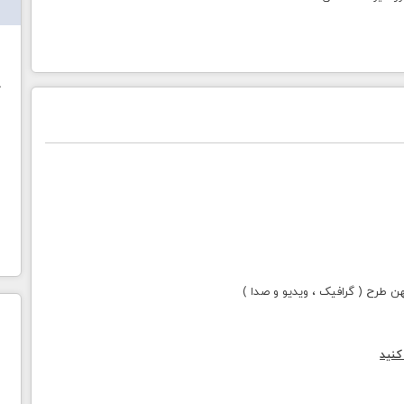
ش
خ
طرح ( گرافیک ، ویدیو و صدا )
کنید