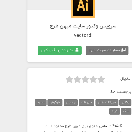
سرویس وکتور سایت میهن طرح
vectordl
مشاهده نمونه کارها
مشاهده پروفایل کاربر
امتیاز:



برچسب ها:
وکتور
حیوانات اهلی
حیوانات
جانوران
خرگوش
سمور
سگ
گربه
© 1405 - تمامی حقوق برای میهن طرح محفوظ است.