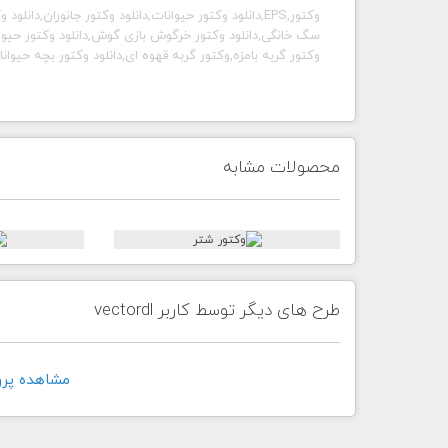
وکتور,EPS,دانلود وکتور حیوانات,دانلود وکتور جانوران,د
سگ خانگی,دانلود وکتور خرگوش بازی گوش,دانلود وکتور حیوانا
وکتور گربه بامزه,وکتور گربه قهوه ای,دانلود وکتور بچه حیوان
محصولات مشابه
طرح های دیگر توسط کاربر vectordl
مشاهده پروفايل 