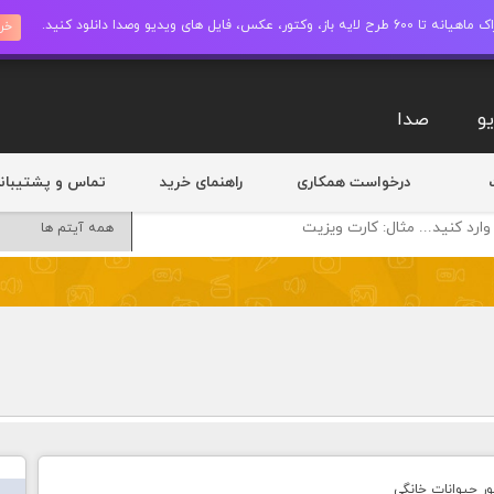
ز، وکتور، عکس، فایل های ویدیو وصدا دانلود کنید.
خری
و
صدا
درخواست همکاری
راهنمای خرید
تماس و پشتیبان