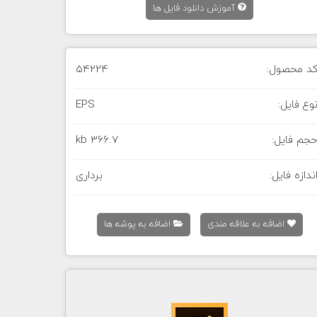
آموزش دانلود فایل ها
د محصول:
54224
وع فایل:
EPS
جم فایل:
366.7 kb
ندازه فایل:
برداری
اضافه به علاقه مندی
اضافه به پوشه ها