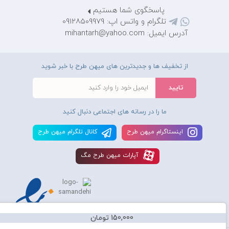
پاسخگوی شما هستیم
تلگرام و واتس اپ: 09128509979
آدرس ایمیل: mihantarh@yahoo.com
از تخفیف ها و جدیدترین های میهن طرح با خبر شوید
ما را در رسانه های اجتماعی دنبال کنید
اينستاگرام ميهن طرح
کانال تلگرام ميهن طرح
آپارات ميهن طرح مگ
150,000 تومان