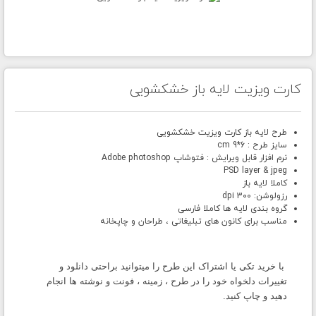
کارت ویزیت لایه باز خشکشویی
طرح لایه باز کارت ویزیت خشکشویی
سایز طرح : 6*9 cm
نرم افزار قابل ویرایش : فتوشاپ Adobe photoshop
PSD layer & jpeg
کاملا لایه باز
رزولوشن: 300 dpi
گروه بندی لایه ها کاملا فارسی
مناسب برای کانون های تبلیغاتی ، طراحان و چاپخانه
با خرید تکی یا اشتراک این طرح را میتوانید براحتی دانلود و
تغییرات دلخواه خود را در طرح ، زمینه ، فونت و نوشته ها انجام
دهید و چاپ کنید.