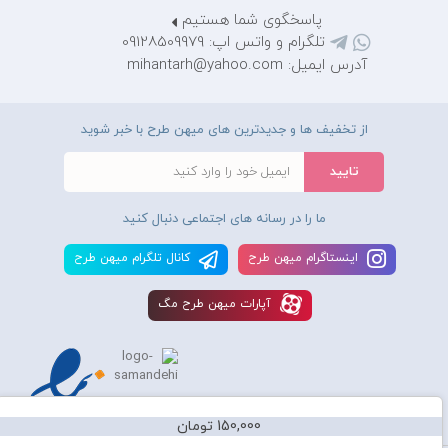
پاسخگوی شما هستیم
تلگرام و واتس اپ: 09128509979
آدرس ایمیل: mihantarh@yahoo.com
از تخفیف ها و جدیدترین های میهن طرح با خبر شوید
ما را در رسانه های اجتماعی دنبال کنید
اينستاگرام ميهن طرح
کانال تلگرام ميهن طرح
آپارات ميهن طرح مگ
150,000 تومان