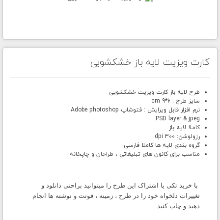
کارت ویزیت لایه باز خشکشویی
طرح لایه باز کارت ویزیت خشکشویی
سایز طرح : 6*9 cm
نرم افزار قابل ویرایش : فتوشاپ Adobe photoshop
PSD layer & jpeg
کاملا لایه باز
رزولوشن: 300 dpi
گروه بندی لایه ها کاملا فارسی
مناسب برای کانون های تبلیغاتی ، طراحان و چاپخانه
با خرید تکی یا اشتراک این طرح را میتوانید براحتی دانلود و
تغییرات دلخواه خود را در طرح ، زمینه ، فونت و نوشته ها انجام
دهید و چاپ کنید.