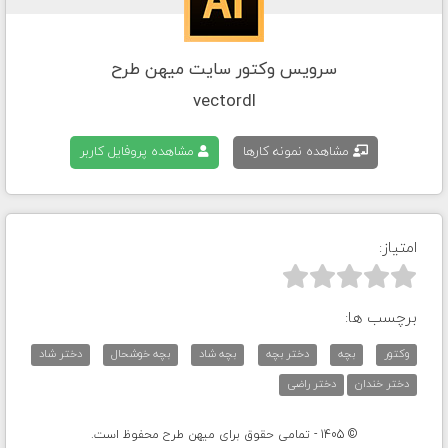
سرویس وکتور سایت میهن طرح
vectordl
مشاهده نمونه کارها
مشاهده پروفایل کاربر
امتیاز:



برچسب ها:
وکتور
بچه
دختر بچه
بچه شاد
بچه خوشحال
دختر شاد
دختر خندان
دختر راضی
© 1405 - تمامی حقوق برای میهن طرح محفوظ است.