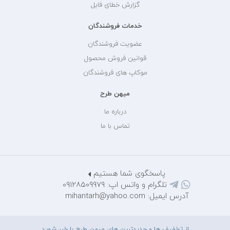
گزارش خطای فایل
خدمات فروشندگان
عضویت فروشندگان
قوانین فروش محصول
موکاپ های فروشندگان
میهن طرح
درباره ما
تماس با ما
پاسخگوی شما هستیم
تلگرام و واتس اپ: 09128509979
آدرس ایمیل: mihantarh@yahoo.com
از تخفیف ها و جدیدترین های میهن طرح با خبر شوید