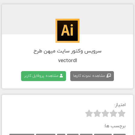
سرویس وکتور سایت میهن طرح
vectordl
مشاهده نمونه کارها
مشاهده پروفایل کاربر
امتیاز:



برچسب ها: