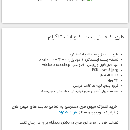
طرح لایه باز پست لایو اینستاگرام
طرح لایه باز پست لایو اینستاگرام
نسخه پست اینستاگرام ( موبایل ): 2000*2000 - pixel
نرم افزار قابل ویرایش : فتوشاپ Adobe photoshop
PSD layer & jpeg
کاملا لایه باز
72 dpi
گروه بندی لایه ها کاملا فارسی
مناسب برای کانون های تبلیغاتی ، طراحان و چاپخانه
خرید اشتراک میهن طرح دسترسی به تمامی سایت های میهن طرح
( گرافیک ، ویدیو و صدا )
خرید اشتراک
نظرات خود در مورد این طرح در بخش
دیدگاه
برای ما ارسال کنید