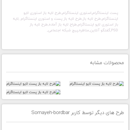
پست اینستاگرام,استوری اینستاگرام,طرح لایه باز استوری لایو
اینستاگرام,طرح لایه باز,طرح لایه باز پست و استوری اینستاگرام ,لایه
باز استوری لایو اینستاگرام,طراح لایه باز آماده,طرح لایه باز
PSD,گفتگو آنلاین,مناظره,پیج شبکه اجتماعی,
محصولات مشابه
طرح های دیگر توسط کاربر Somayeh-bordbar