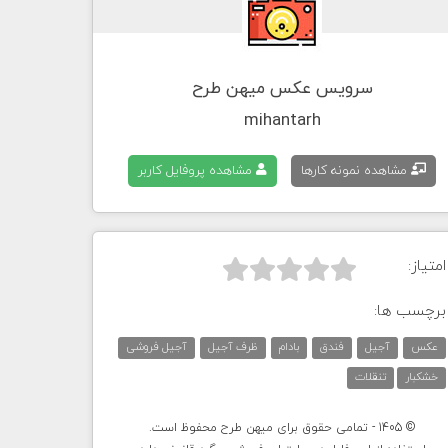
سرویس عکس میهن طرح
mihantarh
مشاهده نمونه کارها
مشاهده پروفایل کاربر
امتیاز:



برچسب ها:
عکس
آجیل
فندق
بادام
ظرف آجیل
آجیل فروشی
خشکبار
تنقلات
© 1405 - تمامی حقوق برای میهن طرح محفوظ است.