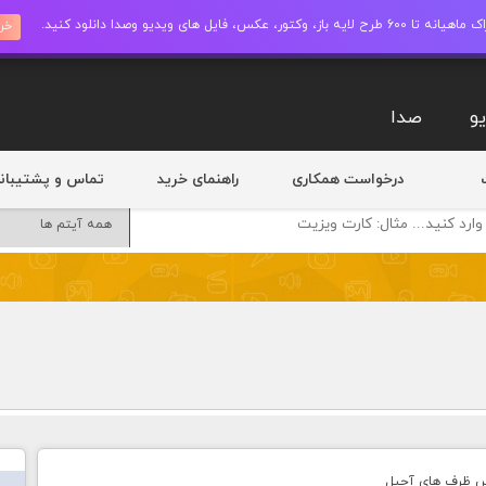
ز، وکتور، عکس، فایل های ویدیو وصدا دانلود کنید.
خری
و
صدا
درخواست همکاری
راهنمای خرید
تماس و پشتیبان