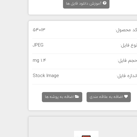
آموزش دانلود فایل ها
د محصول:
54013
وع فایل:
JPEG
جم فایل:
1.4 mg
ندازه فایل:
Stock Image
اضافه به علاقه مندی
اضافه به پوشه ها