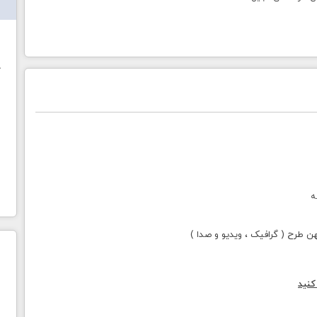
ش
خ
ه
طرح ( گرافیک ، ویدیو و صدا )
کنید