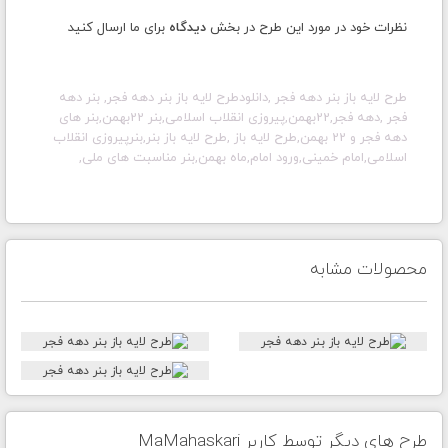
نظرات خود در مورد این طرح در بخش
دیدگاه
برای ما ارسال کنید
طرح لایه باز بنر دهه فجر ,دانلودطرح لایه باز بنر دهه فجر, بنر دهه
فجر ,دهه فجر,22بهمن,پیروزی انقلاب اسلامی,بنر 22بهمن,بنر های
دهه فجر و 22 بهمن,طرح لایه باز ,طرح لایه باز بنر,بنرپیروزی انقلاب
اسلامی,امام خمینی,ورود امام,ماه بهمن,بنر مناسبت های ملی
,
محصولات مشابه
طرح های دیگر توسط کاربر MaMahaskari