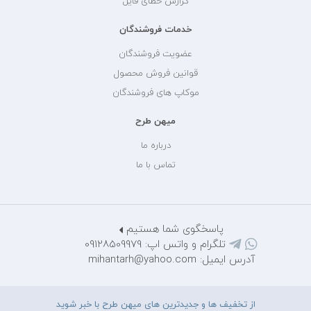
گزارش خطای فایل
خدمات فروشندگان
عضویت فروشندگان
قوانین فروش محصول
موکاپ های فروشندگان
میهن طرح
درباره ما
تماس با ما
پاسخگوی شما هستیم
تلگرام و واتس اپ: 09128509979
آدرس ایمیل: mihantarh@yahoo.com
از تخفیف ها و جدیدترین های میهن طرح با خبر شوید