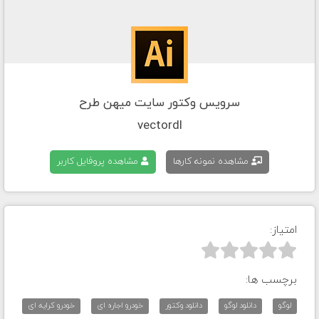
سرویس وکتور سایت میهن طرح
vectordl
مشاهده نمونه کارها
مشاهده پروفایل کاربر
امتیاز:



برچسب ها:
لوگو
دانلود لوگو
دانلود وکتور
خودرو اجاره ای
خودرو کرایه ای