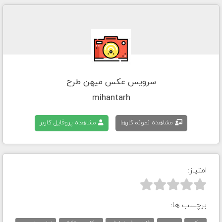
سرویس عکس میهن طرح
mihantarh
مشاهده نمونه کارها
مشاهده پروفایل کاربر
امتیاز:



برچسب ها: