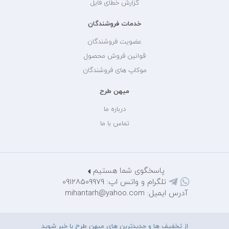
گزارش خطای فایل
خدمات فروشندگان
عضویت فروشندگان
قوانین فروش محصول
موکاپ های فروشندگان
میهن طرح
درباره ما
تماس با ما
پاسخگوی شما هستیم
تلگرام و واتس اپ: 09128509979
آدرس ایمیل: mihantarh@yahoo.com
از تخفیف ها و جدیدترین های میهن طرح با خبر شوید