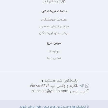
گزارش خطای فایل
خدمات فروشندگان
عضویت فروشندگان
قوانین فروش محصول
موکاپ های فروشندگان
میهن طرح
درباره ما
تماس با ما
پاسخگوی شما هستیم
تلگرام و واتس اپ: 09128509979
آدرس ایمیل: mihantarh@yahoo.com
از تخفیف ها و جدیدترین های میهن طرح با خبر شوید