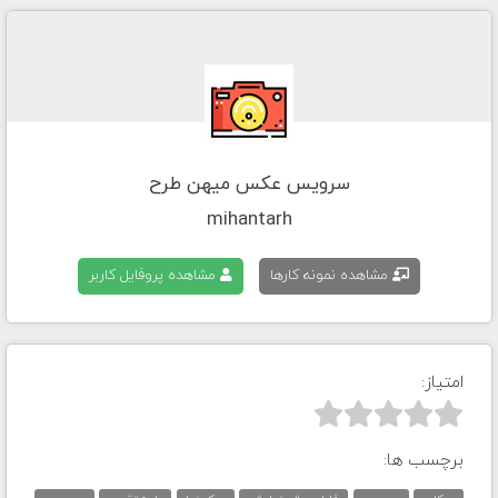
سرویس عکس میهن طرح
mihantarh
مشاهده نمونه کارها
مشاهده پروفایل کاربر
امتیاز:



برچسب ها: