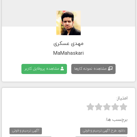
مهدی عسکری
MaMahaskari
مشاهده نمونه کارها
مشاهده پروفایل کاربر
امتیاز:



برچسب ها:
دانلود طرح آگهی ترحیم و فوتی
آگهی ترحیم و فوتی